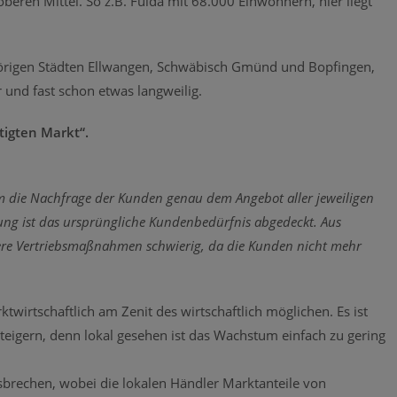
oberen Mittel. So z.B. Fulda mit 68.000 Einwohnern, hier liegt
örigen Städten Ellwangen, Schwäbisch Gmünd und Bopfingen,
r und fast schon etwas langweilig.
tigten Markt“.
em die Nachfrage der Kunden genau dem Angebot aller jeweiligen
gung ist das ursprüngliche Kundenbedürfnis abgedeckt. Aus
itere Vertriebsmaßnahmen schwierig, da die Kunden nicht mehr
ktwirtschaftlich am Zenit des wirtschaftlich möglichen. Es ist
teigern, denn lokal gesehen ist das Wachstum einfach zu gering
brechen, wobei die lokalen Händler Marktanteile von