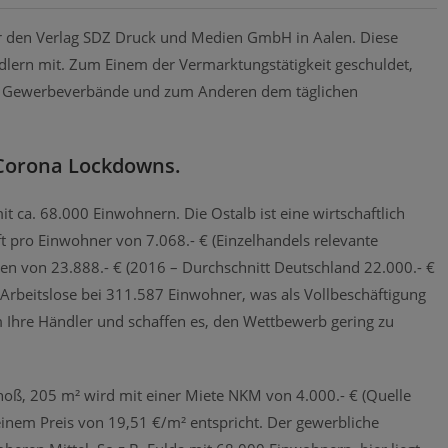
 für den Verlag SDZ Druck und Medien GmbH in Aalen. Diese
ndlern mit. Zum Einem der Vermarktungstätigkeit geschuldet,
en, Gewerbeverbände und zum Anderen dem täglichen
s Corona Lockdowns.
mit ca. 68.000 Einwohnern. Die Ostalb ist eine wirtschaftlich
ft pro Einwohner von 7.068.- € (Einzelhandels relevante
n von 23.888.- € (2016 – Durchschnitt Deutschland 22.000.- €
 Arbeitslose bei 311.587 Einwohner, was als Vollbeschäftigung
 Ihre Händler und schaffen es, den Wettbewerb gering zu
hoß, 205 m² wird mit einer Miete NKM von 4.000.- € (Quelle
einem Preis von 19,51 €/m² entspricht. Der gewerbliche