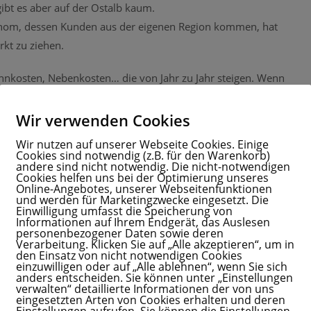
bt es aber auf der Ostalb kaum.
ronom, dessen Kunden aus der eigenen Region kommen, hat
kt zu ziehen.
hnkosten, Nebenkosten… die von Jahr zu Jahr steigen. Wenn
ten weiter steigen, ist die Konsequenz einfach.
Wir verwenden Cookies
Wir nutzen auf unserer Webseite Cookies. Einige
Cookies sind notwendig (z.B. für den Warenkorb)
andere sind nicht notwendig. Die nicht-notwendigen
Cookies helfen uns bei der Optimierung unseres
durch den Staat. Haha, kurz gelacht.
Online-Angebotes, unserer Webseitenfunktionen
und werden für Marketingzwecke eingesetzt. Die
, durch den Markt. Wahrscheinlich, zumindest was Mieten
Einwilligung umfasst die Speicherung von
Informationen auf Ihrem Endgerät, das Auslesen
personenbezogener Daten sowie deren
Verarbeitung. Klicken Sie auf „Alle akzeptieren“, um in
den Einsatz von nicht notwendigen Cookies
kommt noch mehr Druck durch steigende Kosten und wird nach
einzuwilligen oder auf „Alle ablehnen“, wenn Sie sich
lb.de
ist z.B. solch eine Alternative) suchen, die seine Kosten
anders entscheiden. Sie können unter „Einstellungen
verwalten“ detaillierte Informationen der von uns
eingesetzten Arten von Cookies erhalten und deren