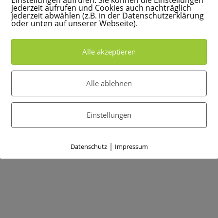
Einstellungen aufrufen. Sie können die Einstellungen
jederzeit aufrufen und Cookies auch nachträglich
 Abwanderung in günstigere Lagen.
jederzeit abwählen (z.B. in der Datenschutzerklärung
oder unten auf unserer Webseite).
Alle akzeptieren
 Aalener Innenstadt gehen, zum Mittagessen. Dabei gehen wir
Alle ablehnen
ung. Dabei ist uns eines aufgefallen, was genau zu den oben
Einstellungen
rch Dienstleister ersetzt.
|
Datenschutz
Impressum