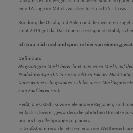
Mietpreis ist, im Vergleich mit anderen Städte im guten 
eine 1A-Lage im Mittel zwischen 6.- € und 25.- € usw.
Rundum, die Ostalb, mit Aalen und den weiteren zugeh
steht 2019 gut da. Das Leben ist entspannt, stabil, siche
Ich trau mich mal und spreche hier von einem „gesät
Definition:
Als gesättigten Markt bezeichnet man einen Markt, auf d
Produkte entspricht. In einem solchen Fall der Marktsätti
Unternehmersicht gestalten sich bei dieser Marktlage we
zum Kauf bereit sind.
Heißt, die Ostalb, sowie viele andere Regionen, sind mar
einfach schwerer geworden, die jährlichen Umsätze zu s
um noch große Sprünge zu planen.
In Großstädten würde jetzt ein enormer Wettbewerb aus