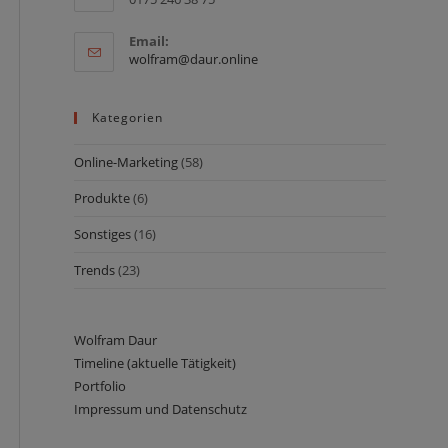
Email:
Opens
wolfram@daur.online
in
your
application
Kategorien
Online-Marketing
(58)
Produkte
(6)
Sonstiges
(16)
Trends
(23)
Wolfram Daur
Timeline (aktuelle Tätigkeit)
Portfolio
Impressum und Datenschutz