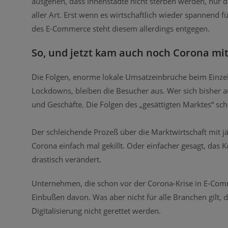
ausgehen, dass Innenstädte nicht sterben werden, nur d
aller Art. Erst wenn es wirtschaftlich wieder spannend
des E-Commerce steht diesem allerdings entgegen.
So, und jetzt kam auch noch Corona m
Die Folgen, enorme lokale Umsatzeinbrüche beim Einzel
Lockdowns, bleiben die Besucher aus. Wer sich bisher au
und Geschäfte. Die Folgen des „gesättigten Marktes“ schla
Der schleichende Prozeß über die Marktwirtschaft mit 
Corona einfach mal gekillt. Oder einfacher gesagt, das 
drastisch verändert.
Unternehmen, die schon vor der Corona-Krise in E-Com
Einbußen davon. Was aber nicht für alle Branchen gilt, 
Digitalisierung nicht gerettet werden.