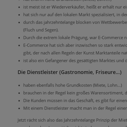
ist meist ist er Wiederverkäufer, heißt er erhält nur
hat sich nur auf den lokalen Markt spezialisiert, in d
durch das jahrzehntelange blocken von Wettbewerber
(Fluch und Segen).
Durch die extrem lokale Prägung, war E-Commerce n
E-Commerce hat sich aber inzwischen so stark entwick
gibt, der nach allen Regeln der Kunst Marktanteile nat
ist also ein Gefangener des gesättigten Marktes und 
Die Dienstleister (Gastronomie, Friseure…)
haben ebenfalls hohe Grundkosten (Miete, Lohn…)
brauchen in der Regel kein großes Warensortiment, d
Die Kunden müssen in das Geschäft, es gibt für einen
Mit einem Dienstleister macht man in der Regel einen
Jetzt rächt sich also das Jahrzehntelange Prinzip der 