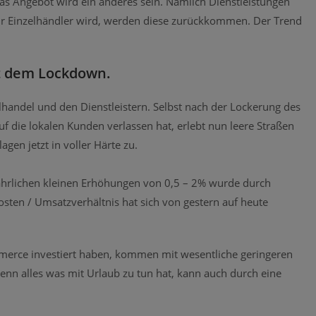
as Angebot wird ein anderes sein. Nämlich Dienstleistungen
 für Einzelhändler wird, werden diese zurückkommen. Der Trend
it dem Lockdown.
handel und den Dienstleistern. Selbst nach der Lockerung des
f die lokalen Kunden verlassen hat, erlebt nun leere Straßen
gen jetzt in voller Härte zu.
jährlichen kleinen Erhöhungen von 0,5 – 2% wurde durch
Kosten / Umsatzverhältnis hat sich von gestern auf heute
merce investiert haben, kommen mit wesentliche geringeren
denn alles was mit Urlaub zu tun hat, kann auch durch eine