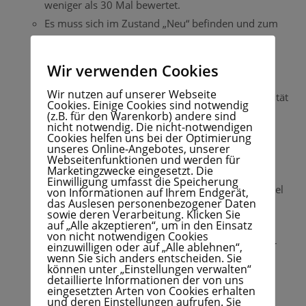
weniger als 30 Mal bewertet.
Es muss sich im Zustand „Neu“ befinden und zum
Zeitpunkt der Registrierung verfügbar sein.
Es muss mittels Fulfillment by Amazon (FBA)
Wir verwenden Cookies
versendet werden und bereits auf Lager sein.
Wir nutzen auf unserer Webseite
(Hintergrund ist die Gewährleistung der Anonymität
Cookies. Einige Cookies sind notwendig
(z.B. für den Warenkorb) andere sind
der Tester um die Einflussnahme der Händler zu
nicht notwendig. Die nicht-notwendigen
verhindern.)
Cookies helfen uns bei der Optimierung
unseres Online-Angebotes, unserer
Das Listing muss eine Beschreibung und ein Bild
Webseitenfunktionen und werden für
Marketingzwecke eingesetzt. Die
beinhalten.
Einwilligung umfasst die Speicherung
Bei dem Produkt darf es sich nicht um Erotikartikel
von Informationen auf Ihrem Endgerät,
das Auslesen personenbezogener Daten
handeln.
sowie deren Verarbeitung. Klicken Sie
auf „Alle akzeptieren“, um in den Einsatz
Außerdem darf es sich nicht um Zubehörteile
von nicht notwendigen Cookies
handeln, sondern muss eigenständig verwendbar
einzuwilligen oder auf „Alle ablehnen“,
wenn Sie sich anders entscheiden. Sie
sein. (Ausnahme sind Zubehörteile für gängige
können unter „Einstellungen verwalten“
detaillierte Informationen der von uns
Produkte, z.B. Hüllen für Mobiltelefone.)
eingesetzten Arten von Cookies erhalten
und deren Einstellungen aufrufen. Sie