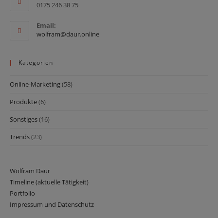
0175 246 38 75
Email:
Opens
wolfram@daur.online
in
your
application
Kategorien
Online-Marketing
(58)
Produkte
(6)
Sonstiges
(16)
Trends
(23)
Wolfram Daur
Timeline (aktuelle Tätigkeit)
Portfolio
Impressum und Datenschutz