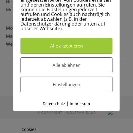
eingesetzten Arten von Cookies erhalten
Head of Online Marketing
und deren Einstellungen aufrufen. Sie
können die Einstellungen jederzeit
Media Service Ostalb GmbH
aufrufen und Cookies auch nachträglich
jederzeit abwählen (z.B. in der
Datenschutzerklärung oder unten auf
Mobil:
+49 175 246 38 75
unserer Webseite).
Mail:
wolfram(ät)daur.online
Web:
www.daur.online
Alle akzeptieren
Alle ablehnen
Einstellungen
Impressum und Datenschutz
|
Datenschutz
Impressum
© COPYRIGHT - WOLFRAM DAUR
Cookies