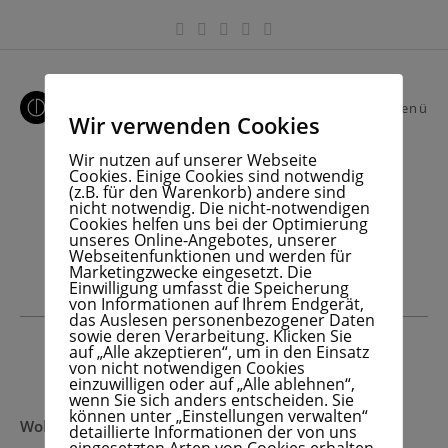
Zum
Inhalt
springen
Menü
Wir verwenden Cookies
Wir nutzen auf unserer Webseite
Cookies. Einige Cookies sind notwendig
(z.B. für den Warenkorb) andere sind
Online-Marketing
nicht notwendig. Die nicht-notwendigen
Cookies helfen uns bei der Optimierung
unseres Online-Angebotes, unserer
Webseitenfunktionen und werden für
Marketingzwecke eingesetzt. Die
Einwilligung umfasst die Speicherung
von Informationen auf Ihrem Endgerät,
das Auslesen personenbezogener Daten
sowie deren Verarbeitung. Klicken Sie
auf „Alle akzeptieren“, um in den Einsatz
von nicht notwendigen Cookies
einzuwilligen oder auf „Alle ablehnen“,
wenn Sie sich anders entscheiden. Sie
können unter „Einstellungen verwalten“
Wolfram Daur
detaillierte Informationen der von uns