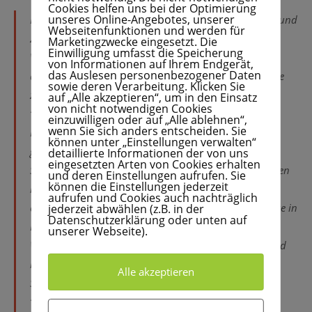
Cookies helfen uns bei der Optimierung
unseres Online-Angebotes, unserer
Die beiden Spitzenverbände der deutschen Zeitungen und
Webseitenfunktionen und werden für
Zeitschriften, BDZV und VDZ, haben den französischen
Marketingzwecke eingesetzt. Die
Einwilligung umfasst die Speicherung
Verlagen ihre volle Unterstützung für ihre heute
von Informationen auf Ihrem Endgerät,
das Auslesen personenbezogener Daten
angekündigten kartellrechtlichen Schritte gegen Google
sowie deren Verarbeitung. Klicken Sie
zugesagt.
auf „Alle akzeptieren“, um in den Einsatz
von nicht notwendigen Cookies
“Nach unserer Auffassung missbraucht Google seine
einzuwilligen oder auf „Alle ablehnen“,
wenn Sie sich anders entscheiden. Sie
Marktmacht dazu, das heute in Frankreich in Kraft
können unter „Einstellungen verwalten“
getretene neue Urheberrecht zu umgehen”, sagte ein
detaillierte Informationen der von uns
eingesetzten Arten von Cookies erhalten
Sprecher der Verbände. Es sei richtig, dass die Zeitungen
und deren Einstellungen aufrufen. Sie
können die Einstellungen jederzeit
in Frankreich hiergegen kartellrechtliche Schritte
aufrufen und Cookies auch nachträglich
eingeleitet haben. Hintergrund: Google stellt die Verlage in
jederzeit abwählen (z.B. in der
Datenschutzerklärung oder unten auf
Frankreich faktisch vor die Wahl, entweder auf die
unserer Webseite).
Wahrnehmung des Publisher´s Right zu verzichten und
ihre Inhalte ohne Vergütung anzuzeigen oder in den
Alle akzeptieren
Suchergebnissen benachteiligt zu werden.
“Mit großer Irritation haben wir auch eine E-Mail von