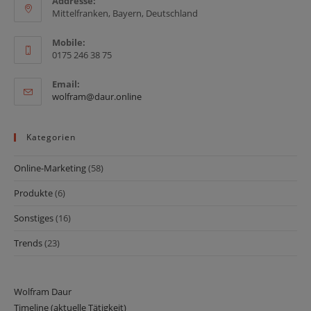
Addresse:
Mittelfranken, Bayern, Deutschland
Mobile:
0175 246 38 75
Email:
Opens
wolfram@daur.online
in
your
application
Kategorien
Online-Marketing
(58)
Produkte
(6)
Sonstiges
(16)
Trends
(23)
Wolfram Daur
Timeline (aktuelle Tätigkeit)