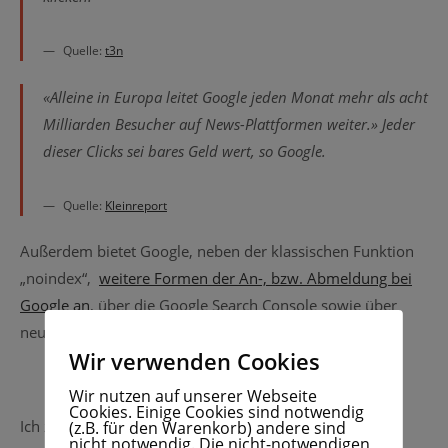
Quelle:
t3n
«Alleine in Europa leitet Google jeden Monat mehr als acht
Milliarden Besucher auf News-Plattformen weiter.» Jeder
dieser Clicks sei bares Geld wert, so Google.
Quelle:
Kleinreport
Außerdem bietet Google, neben der klassischen Funktion
„noindex“,
weitere Formen der An-, bzw. Abmeldung bei
Google an
, über die Google Search Console sowie über
neue Robots Meta Tags.
Wir verwenden Cookies
Und jetzt ist der BDVZ und der VDZ überrascht!?
Wir nutzen auf unserer Webseite
Cookies. Einige Cookies sind notwendig
Ich zitiere kurz nochmal:
(z.B. für den Warenkorb) andere sind
nicht notwendig. Die nicht-notwendigen