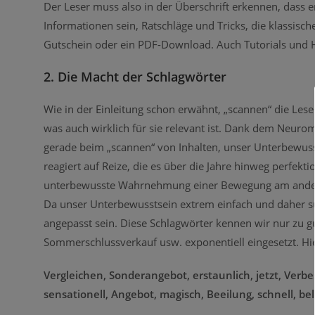
Der Leser muss also in der Überschrift erkennen, dass 
Informationen sein, Ratschläge und Tricks, die klassisc
Gutschein oder ein PDF-Download. Auch Tutorials und Hi
2. Die Macht der Schlagwörter
Wie in der Einleitung schon erwähnt, „scannen“ die Les
was auch wirklich für sie relevant ist. Dank dem Neurom
gerade beim „scannen“ von Inhalten, unser Unterbewusst
reagiert auf Reize, die es über die Jahre hinweg perfekti
unterbewusste Wahrnehmung einer Bewegung am andere
Da unser Unterbewusstsein extrem einfach und daher su
angepasst sein. Diese Schlagwörter kennen wir nur zu g
Sommerschlussverkauf usw. exponentiell eingesetzt. Hi
Vergleichen, Sonderangebot, erstaunlich, jetzt, Verbe
sensationell, Angebot, magisch, Beeilung, schnell, be