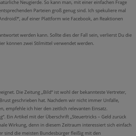
natürliche Neugierde. So kann man, mit einer einfachen Frage
entsprechenden Parteien groß genug sind. Ich spekuliere mal
 Android?“, auf einer Plattform wie Facebook, an Reaktionen
ntwortet werden kann. Sollte dies der Fall sein, verlierst Du die
Hier können zwei Stilmittel verwendet werden.
gnet. Die Zeitung „Bild“ ist wohl der bekannteste Vertreter,
 Brust geschrieben hat. Nachdem wir nicht immer Unfälle,
, empfehle ich hier den zeitlich relevanten Einsatz.
. Ein Artikel mit der Überschrift „Steuertricks – Geld zurück
nale Wirkung, denn in diesem Zeitraum interessiert sich einfach
ier sind die meisten Bundesbürger fleißig mit den