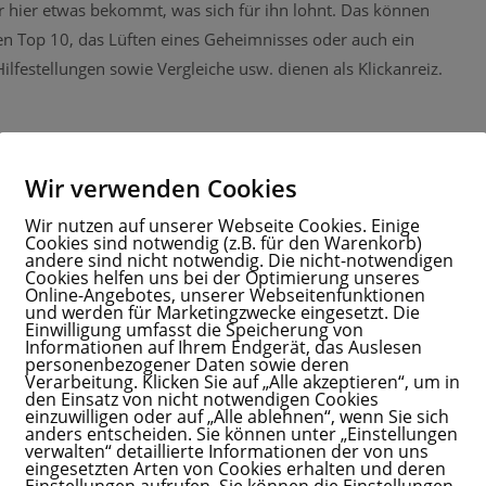
er hier etwas bekommt, was sich für ihn lohnt. Das können
hen Top 10, das Lüften eines Geheimnisses oder auch ein
lfestellungen sowie Vergleiche usw. dienen als Klickanreiz.
er heute nur noch Überschriften um nur das lesen zu müssen,
Wir verwenden Cookies
arketing, diverse Studien und A/B-Tests wissen wir, dass
Wir nutzen auf unserer Webseite Cookies. Einige
sein die Entscheidungen trifft. Unser Unterbewusstsein
Cookies sind notwendig (z.B. für den Warenkorb)
oniert hat. Dies funktioniert bei Wörtern genauso wie die
andere sind nicht notwendig. Die nicht-notwendigen
Cookies helfen uns bei der Optimierung unseres
n Ende des Raumes. Wir reagieren einfach.
Online-Angebotes, unserer Webseitenfunktionen
und werden für Marketingzwecke eingesetzt. Die
per schnell ist, müssen auch die verwendeten Trigger
Einwilligung umfasst die Speicherung von
ut, werden sie doch bei jedem Abverkauf,
Informationen auf Ihrem Endgerät, das Auslesen
personenbezogener Daten sowie deren
er ein paar der wirksamsten Schlagwörter:
Verarbeitung. Klicken Sie auf „Alle akzeptieren“, um in
den Einsatz von nicht notwendigen Cookies
einzuwilligen oder auf „Alle ablehnen“, wenn Sie sich
sserung, revolutionär, plötzlich, Wunder, einfach,
anders entscheiden. Sie können unter „Einstellungen
verwalten“ detaillierte Informationen der von uns
liebt…
eingesetzten Arten von Cookies erhalten und deren