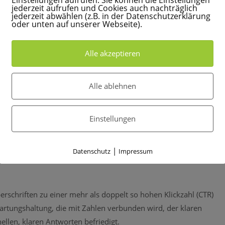
Einstellungen aufrufen. Sie können die Einstellungen
jederzeit aufrufen und Cookies auch nachträglich
nd auf keinen Fall exponentiell, sonst wirkt die Überschrift
jederzeit abwählen (z.B. in der Datenschutzerklärung
n Vorteil zum Mitbewerber bringen.
oder unten auf unserer Webseite).
Alle akzeptieren
ie bei den Schlagwörtern. Die sog. List Posts waren Jahre lang so
dass es sie gab. Wir erinnern uns an die guten alten Zeiten der
Alle ablehnen
nd es gibt weitere Beispiele, die die Wirkung belegen. Auch ich
Einstellungen
en.
|
Datenschutz
Impressum
rschriften zu einer mehr als doppelt so hohen Klickzahl (CTR)
wartungshaltung, die mit Zahlen verbunden wird, der klaren
llen, klaren Antworten befriedigt.