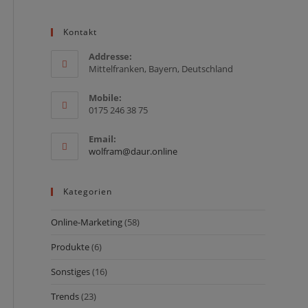
Kontakt
Addresse:
Mittelfranken, Bayern, Deutschland
Mobile:
0175 246 38 75
Email:
Opens
wolfram@daur.online
in
your
application
Kategorien
Online-Marketing
(58)
Produkte
(6)
Sonstiges
(16)
Trends
(23)