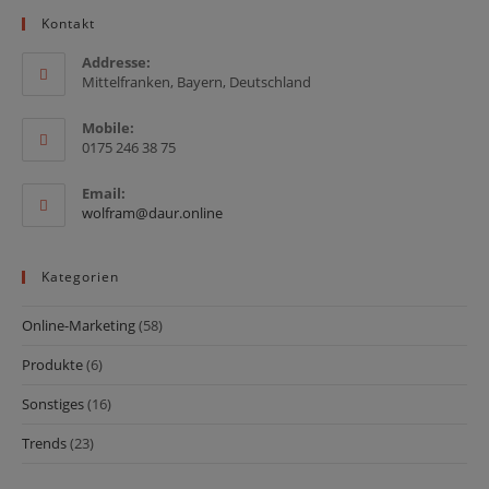
Kontakt
Addresse:
Mittelfranken, Bayern, Deutschland
Mobile:
0175 246 38 75
Email:
Opens
wolfram@daur.online
in
your
application
Kategorien
Online-Marketing
(58)
Produkte
(6)
Sonstiges
(16)
Trends
(23)