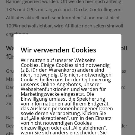
Banner generiert wurden. Oft werden hier noch anteilig
TKPs und CPCs mit angerechnet. Da das Controlling von
Affiliates aktuell noch sehr komplex ist und meist nicht
100% nachvollziehbar, wird Affiliate noch selten sinnvoll
angeboten.
Wann ist eine Display-Kampagne sinnvoll
Wir verwenden Cookies
für Ihr Unternehmen?
Wir nutzen auf unserer Webseite
Cookies. Einige Cookies sind notwendig
(z.B. für den Warenkorb) andere sind
Grundsätzlich sind Display-Kampagnen immer gut für das
nicht notwendig. Die nicht-notwendigen
Markenbranding. Durch die ständige Wiederholung und
Cookies helfen uns bei der Optimierung
unseres Online-Angebotes, unserer
Darstellung der Banner auf themenrelevanten Seiten wird
Webseitenfunktionen und werden für
Marketingzwecke eingesetzt. Die
die dargestellte Marke präsentiert und die zugehörige
Einwilligung umfasst die Speicherung
von Informationen auf Ihrem Endgerät,
Zielseite bekommt zusätzlichen Traffic.
das Auslesen personenbezogener Daten
sowie deren Verarbeitung. Klicken Sie
Banner mit einer Kurzen Laufzeit eignen sich ideal zur
auf „Alle akzeptieren“, um in den Einsatz
von nicht notwendigen Cookies
Bewerbung von Aktionen, wie z.B. Schlussverkauf, Tag der
einzuwilligen oder auf „Alle ablehnen“,
wenn Sie sich anders entscheiden. Sie
offenen Tür, Jubiläen usw. Auch für die Bewerbung von