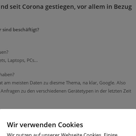
d seit Corona gestiegen, vor allem in Bezug
r sind beschäftigt?
uen?
ets, Laptops, PCs…
 haben?
at am meisten Daten zu diesme Thema, na klar, Google. Also
 Anfragen zu den verschiedenen Gerätetypen in der letzten Zeit
08.04.2020
Wir verwenden Cookies
Wir nutzen auf unserer Webseite Cookies. Einige