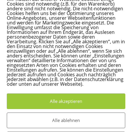
Cookies sind notwendig (z.B. für den Warenkorb)
andere sind nicht notwendig. Die nicht-notwendigen
Cookies helfen uns bei der Optimierung unseres
Online-Angebotes, unserer Webseitenfunktionen
le?
und werden für Marketingzwecke eingesetzt. Die
Einwilligung umfasst die Speicherung von
Informationen auf Ihrem Endgerät, das Auslesen
personenbezogener Daten sowie deren
Verarbeitung. Klicken Sie auf „Alle akzeptieren“, um in
den Einsatz von nicht notwendigen Cookies
einzuwilligen oder auf „Alle ablehnen“, wenn Sie sich
anders entscheiden. Sie können unter „Einstellungen
verwalten“ detaillierte Informationen der von uns
eingesetzten Arten von Cookies erhalten und deren
Einstellungen aufrufen. Sie können die Einstellungen
jederzeit aufrufen und Cookies auch nachträglich
20 von 54 auf 100 erhöht.
jederzeit abwählen (z.B. in der Datenschutzerklärung
oder unten auf unserer Webseite).
3.2020 von 26 auf 45 erhöht.
3.2020 von 12 auf 25 erhöht.
den anderen Produkten nicht relevant.
Alle akzeptieren
tops lässt sich einfach erklären, die Antwort heißt
Alle ablehnen