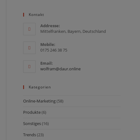
Kontakt
Addresse:
Mittelfranken, Bayern, Deutschland
Mobile:
0175 246 38 75
Email:
Opens
wolfram@daur.online
in
your
application
Kategorien
Online-Marketing
(58)
Produkte
(6)
Sonstiges
(16)
Trends
(23)