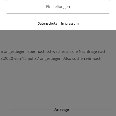
lekonsolen und Tablets. Dabei lassen wir mal den größten
Einstellungen
 PC.
|
Datenschutz
Impressum
rm angestiegen, aber noch schwächer als die Nachfrage nach
.03.2020 von 15 auf 37 angestiegen! Also suchen wir nach
Anzeige