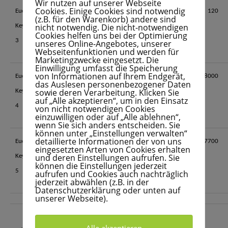
Wir nutzen auf unserer Webseite
Cookies. Einige Cookies sind notwendig
Euer
7
200
7
60%
120
(z.B. für den Warenkorb) andere sind
nicht notwendig. Die nicht-notwendigen
Keyword
auf
Cookies helfen uns bei der Optimierung
3
1
unseres Online-Angebotes, unserer
Webseitenfunktionen und werden für
Marketingzwecke eingesetzt. Die
Einwilligung umfasst die Speicherung
von Informationen auf Ihrem Endgerät,
Euer
9
80.000
9
60%
48000
das Auslesen personenbezogener Daten
sowie deren Verarbeitung. Klicken Sie
Keyword
auf
auf „Alle akzeptieren“, um in den Einsatz
4
1
von nicht notwendigen Cookies
einzuwilligen oder auf „Alle ablehnen“,
wenn Sie sich anders entscheiden. Sie
können unter „Einstellungen verwalten“
detaillierte Informationen der von uns
Euer
18
230.000
18
99%
227700
eingesetzten Arten von Cookies erhalten
und deren Einstellungen aufrufen. Sie
Keyword
auf
können die Einstellungen jederzeit
5
1
aufrufen und Cookies auch nachträglich
jederzeit abwählen (z.B. in der
Datenschutzerklärung oder unten auf
unserer Webseite).