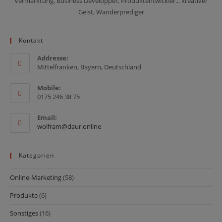
Vermarktung, Business Developper, Produktentwickler... kreativer
Geist, Wanderprediger
Kontakt
Addresse:
Mittelfranken, Bayern, Deutschland
Mobile:
0175 246 38 75
Email:
Opens
wolfram@daur.online
in
your
application
Kategorien
Online-Marketing
(58)
Produkte
(6)
Sonstiges
(16)