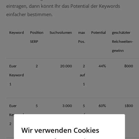
eintragen, dann könnt Ihr das Potential der Keywords
einfacher bestimmen.
Keyword
Position
Suchvolumen
max
Potential
geschätzter
SERP
Pos.
Reichweiten-
gewinn
Euer
2
20.000
2
44%
8000
Keyword
auf
1
1
Euer
5
3.000
5
60%
1800
Keyword
auf
2
1
Wir verwenden Cookies