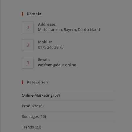
Kontakt
Addresse:
Mittelfranken, Bayern, Deutschland
Mobile:
0175 246 38 75
Email:
Opens
wolfram@daur.online
in
your
application
Kategorien
Online-Marketing
(58)
Produkte
(6)
Sonstiges
(16)
Trends
(23)