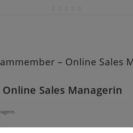
ammember – Online Sales 
Online Sales Managerin
nagerin.