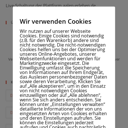
Live-Schaltung der Plattform aalen-erleben.de
Wir verwenden Cookies
Über Mich
Wir nutzen auf unserer Webseite
Cookies. Einige Cookies sind notwendig
(z.B. für den Warenkorb) andere sind
WOLFRAM DAUR
nicht notwendig. Die nicht-notwendigen
Cookies helfen uns bei der Optimierung
Spezialist für: Online Marketing, E-Commerce, SEO, SEA,
unseres Online-Angebotes, unserer
Webseitenfunktionen und werden für
Vermarktung, Business Developper, Produktentwickler... kreativer
Marketingzwecke eingesetzt. Die
Geist, Wanderprediger
Einwilligung umfasst die Speicherung
von Informationen auf Ihrem Endgerät,
das Auslesen personenbezogener Daten
sowie deren Verarbeitung. Klicken Sie
Kontakt
auf „Alle akzeptieren“, um in den Einsatz
von nicht notwendigen Cookies
Addresse:
einzuwilligen oder auf „Alle ablehnen“,
Mittelfranken, Bayern, Deutschland
wenn Sie sich anders entscheiden. Sie
können unter „Einstellungen verwalten“
detaillierte Informationen der von uns
Mobile:
eingesetzten Arten von Cookies erhalten
0175 246 38 75
und deren Einstellungen aufrufen. Sie
können die Einstellungen jederzeit
aufrufen und Cookies auch nachträglich
Email: