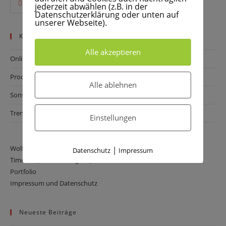
jederzeit abwählen (z.B. in der
Opens
wolfram@daur.online
Datenschutzerklärung oder unten auf
in
unserer Webseite).
your
application
Kategorien
Alle akzeptieren
Online-Marketing
(58)
Produkte
(6)
Alle ablehnen
Sonstiges
(16)
Trends
(23)
Einstellungen
Wolfram Daur
|
Datenschutz
Impressum
Timeline (aktuelle Tätigkeit)
Portfolio
Impressum und Datenschutz
Neueste Beiträge