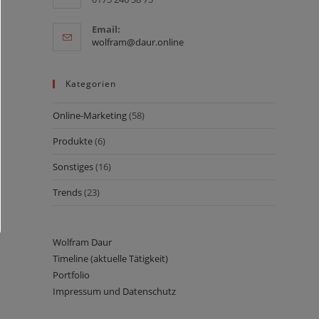
Email:
Opens
wolfram@daur.online
in
your
application
Kategorien
Online-Marketing
(58)
Produkte
(6)
Sonstiges
(16)
Trends
(23)
Wolfram Daur
Timeline (aktuelle Tätigkeit)
Portfolio
Impressum und Datenschutz