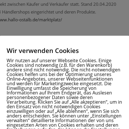
rekt zwischen Käufer und Verkäufer statt. Stand 20.04.2020
 Händlershops eingerichtet und deren Produkte.
www.hallo-ostalb.de/marktplatz/
Wir verwenden Cookies
Wir nutzen auf unserer Webseite Cookies. Einige
Cookies sind notwendig (z.B. für den Warenkorb)
andere sind nicht notwendig. Die nicht-notwendigen
Cookies helfen uns bei der Optimierung unseres
Online-Angebotes, unserer Webseitenfunktionen
und werden für Marketingzwecke eingesetzt. Die
Einwilligung umfasst die Speicherung von
Informationen auf Ihrem Endgerät, das Auslesen
personenbezogener Daten sowie deren
Verarbeitung. Klicken Sie auf „Alle akzeptieren“, um in
den Einsatz von nicht notwendigen Cookies
einzuwilligen oder auf „Alle ablehnen“, wenn Sie sich
anders entscheiden. Sie können unter „Einstellungen
verwalten“ detaillierte Informationen der von uns
eingesetzten Arten von Cookies erhalten und deren