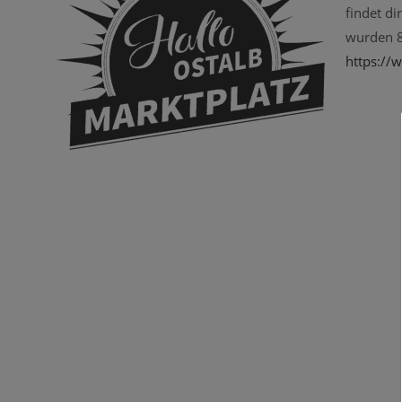
findet di
wurden 8
https://