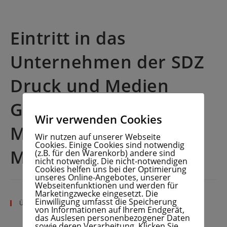
Eintritt in das
Unternehmen der SDZ
Druck und Medien
GmbH – Fachbereich
Wir verwenden Cookies
MSO, als Online
Wir nutzen auf unserer Webseite
Cookies. Einige Cookies sind notwendig
Marketing Manager
(z.B. für den Warenkorb) andere sind
nicht notwendig. Die nicht-notwendigen
Cookies helfen uns bei der Optimierung
unseres Online-Angebotes, unserer
Webseitenfunktionen und werden für
Marketingzwecke eingesetzt. Die
Einwilligung umfasst die Speicherung
Über Mich
von Informationen auf Ihrem Endgerät,
das Auslesen personenbezogener Daten
sowie deren Verarbeitung. Klicken Sie