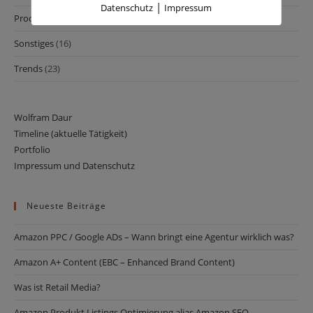
|
Datenschutz
Impressum
Produkte
(6)
Sonstiges
(16)
Trends
(23)
Wolfram Daur
Timeline (aktuelle Tätigkeit)
Portfolio
Impressum und Datenschutz
Neueste Beiträge
Amazon PPC / Google ADs – Wann bringt eine Agentur wirklich was?
Amazon ­­­A+ Content (EBC – Enhanced Brand Content)
Was ist Retail Media?
Amazon Produkt Listings Optimierung alias Amazon SEO