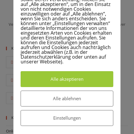
auf „Alle akzeptieren“, um in den Einsatz
von nicht notwendigen Cookies
WOLFRAM DAUR
einzuwilligen oder auf „Alle ablehnen“,
Spezialist für: Online Marketing, E-Commerce, SEO, SEA,
wenn Sie sich anders entscheiden. Sie
können unter „Einstellungen verwalten“
Vermarktung, Business Developper, Produktentwickler... kreativer
detaillierte Informationen der von uns
Geist, Wanderprediger
eingesetzten Arten von Cookies erhalten
und deren Einstellungen aufrufen. Sie
können die Einstellungen jederzeit
aufrufen und Cookies auch nachträglich
Kontakt
jederzeit abwählen (z.B. in der
Datenschutzerklärung oder unten auf
Addresse:
unserer Webseite).
Mittelfranken, Bayern, Deutschland
Mobile:
Alle akzeptieren
0175 246 38 75
Email:
Alle ablehnen
Opens
wolfram@daur.online
in
your
application
Einstellungen
Kategorien
Online-Marketing
(58)